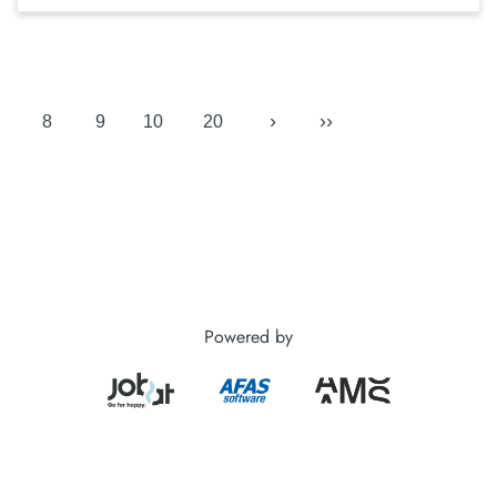
›
››
8
9
10
20
Powered by