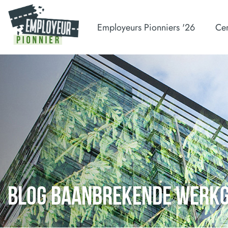
Employeurs Pionniers '26
Cer
BLOG BAANBREKENDE WERK