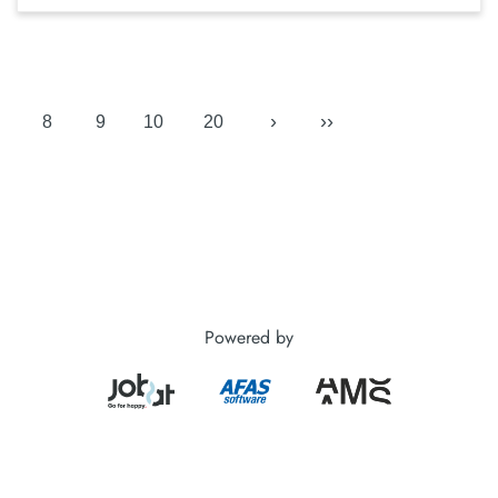
›
››
8
9
10
20
Powered by