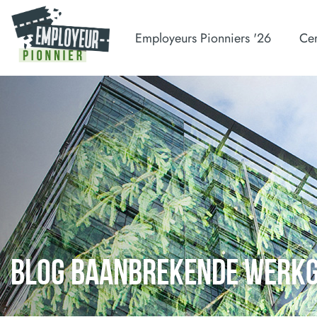
Employeurs Pionniers '26
Cer
BLOG BAANBREKENDE WERK