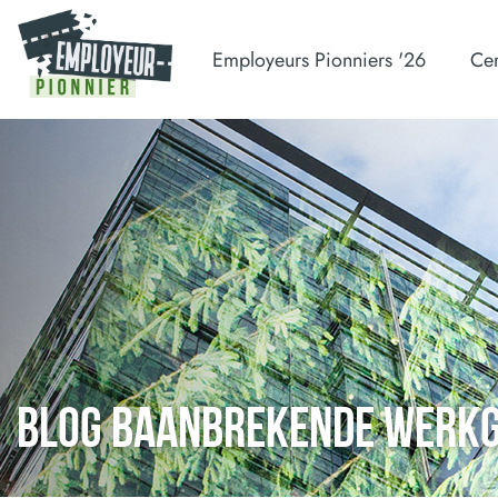
Employeurs Pionniers '26
Cer
BLOG BAANBREKENDE WERK