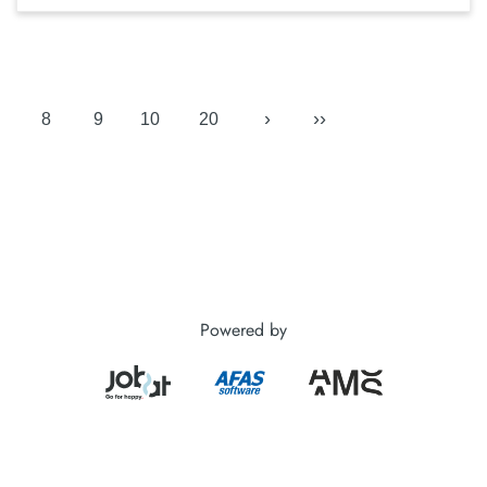
›
››
8
9
10
20
Powered by