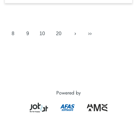
›
››
8
9
10
20
Powered by