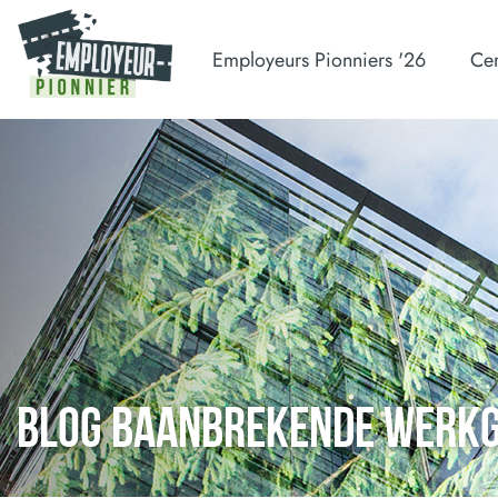
Employeurs Pionniers '26
Cer
BLOG BAANBREKENDE WERK