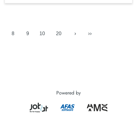
›
››
8
9
10
20
Powered by