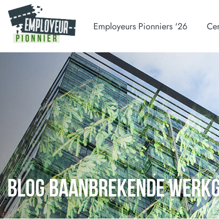
Employeurs Pionniers '26
Cer
BLOG BAANBREKENDE WERK