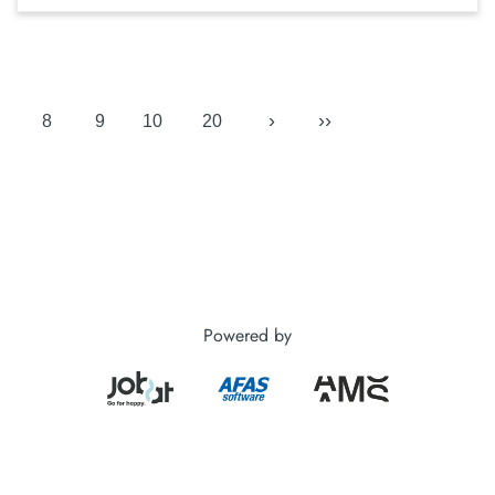
›
››
8
9
10
20
Powered by