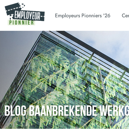
Employeurs Pionniers '26
Cer
BLOG BAANBREKENDE WERK