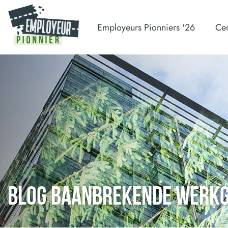
Employeurs Pionniers '26
Cer
BLOG BAANBREKENDE WERK