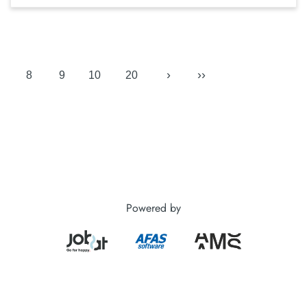
›
››
8
9
10
20
Powered by