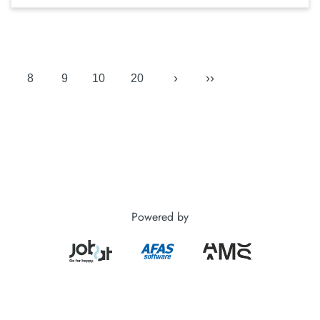
›
››
8
9
10
20
Powered by