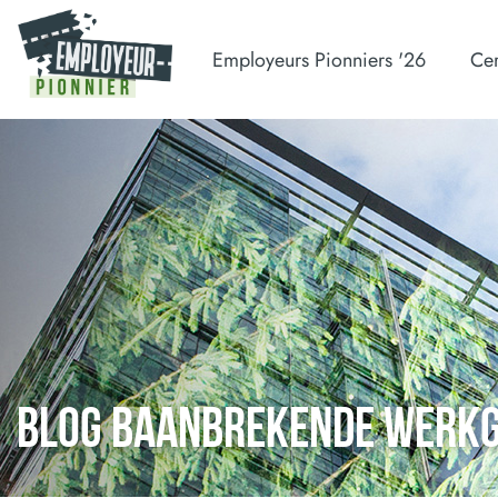
Employeurs Pionniers '26
Cer
BLOG BAANBREKENDE WERK