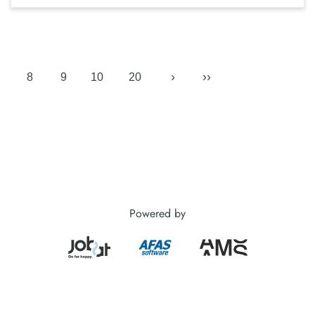
›
››
8
9
10
20
Powered by