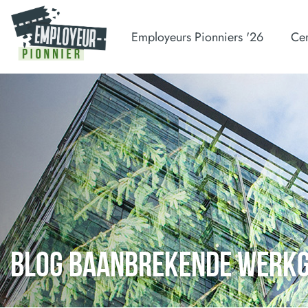
Employeurs Pionniers '26
Cer
BLOG BAANBREKENDE WERK