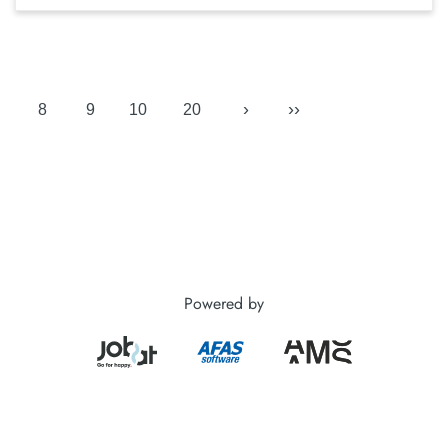
›
››
8
9
10
20
Powered by