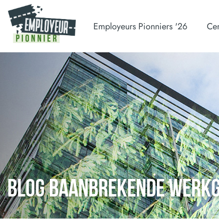
Employeurs Pionniers '26
Cer
BLOG BAANBREKENDE WERK