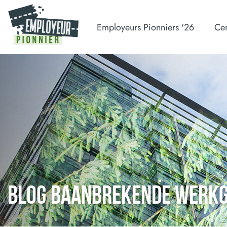
Employeurs Pionniers '26
Cer
BLOG BAANBREKENDE WERK