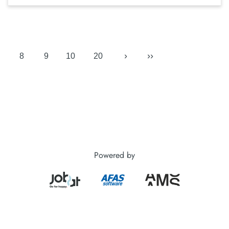
›
››
8
9
10
20
Powered by