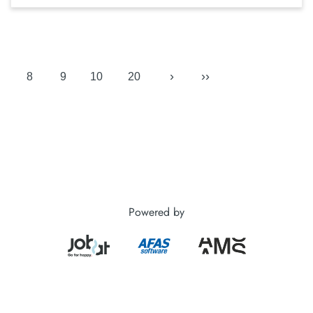
›
››
8
9
10
20
Powered by