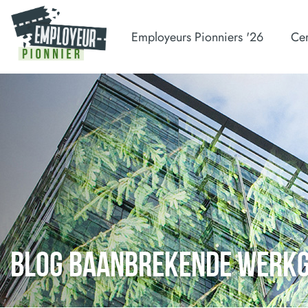
Employeurs Pionniers '26
Cer
BLOG BAANBREKENDE WERK