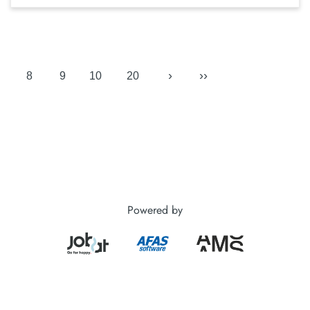
›
››
8
9
10
20
Powered by