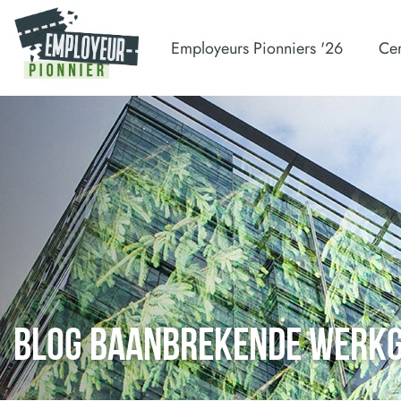
Employeurs Pionniers '26
Cer
BLOG BAANBREKENDE WERK