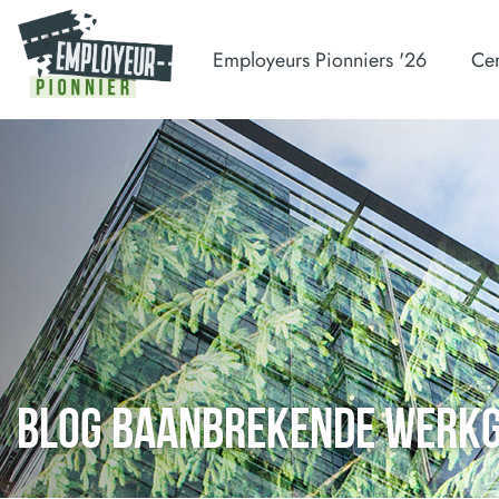
Employeurs Pionniers '26
Cer
BLOG BAANBREKENDE WERK