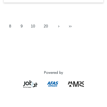
›
››
8
9
10
20
Powered by