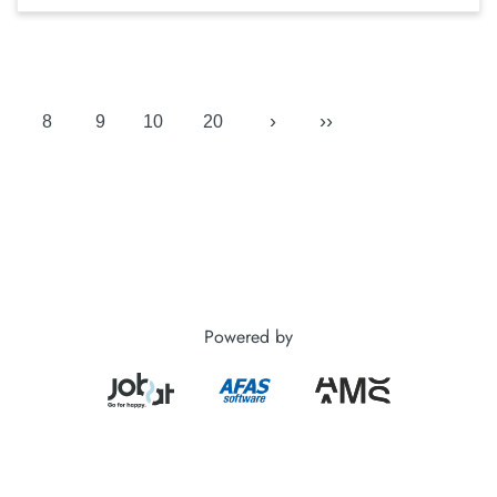
›
››
8
9
10
20
Powered by