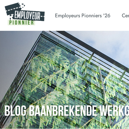
Employeurs Pionniers '26
Cer
BLOG BAANBREKENDE WERK