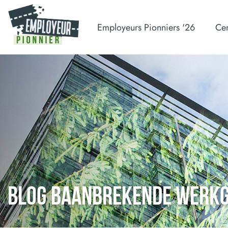
Employeurs Pionniers '26
Cer
BLOG BAANBREKENDE WERK