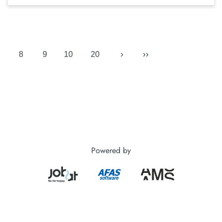
›
››
8
9
10
20
Powered by