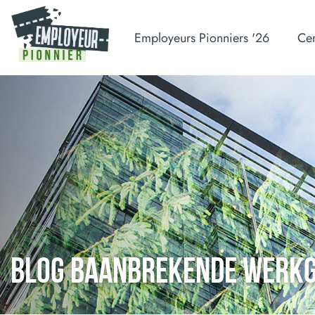
Employeurs Pionniers '26
Cer
BLOG BAANBREKENDE WERK