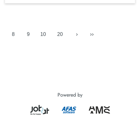
›
››
8
9
10
20
Powered by