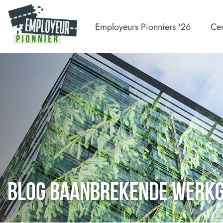
Employeurs Pionniers '26
Cer
BLOG BAANBREKENDE WERK