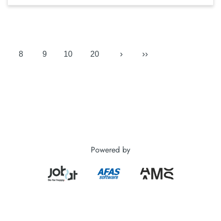
›
››
8
9
10
20
Powered by