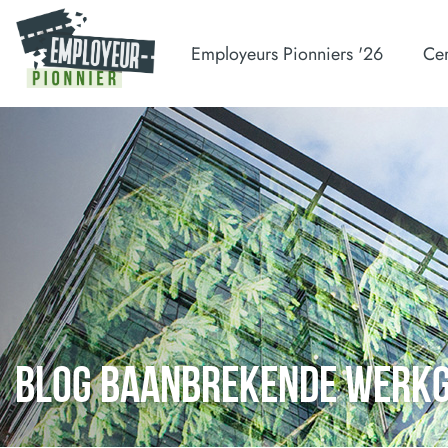
Employeurs Pionniers '26
Cer
BLOG BAANBREKENDE WERK