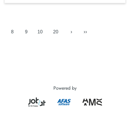
›
››
8
9
10
20
Powered by