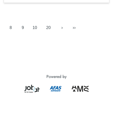
›
››
8
9
10
20
Powered by