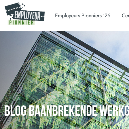
Employeurs Pionniers '26
Cer
BLOG BAANBREKENDE WERK