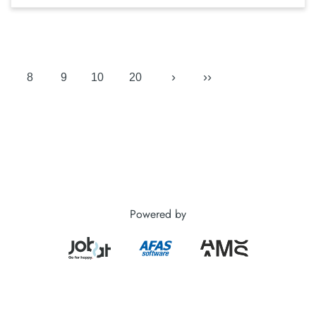
›
››
8
9
10
20
Powered by