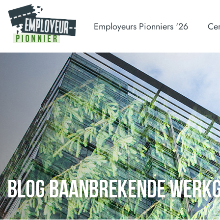
Employeurs Pionniers '26
Cer
BLOG BAANBREKENDE WERK