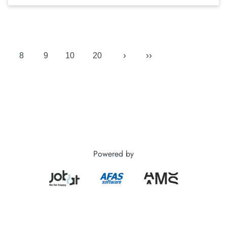
›
››
8
9
10
20
Powered by