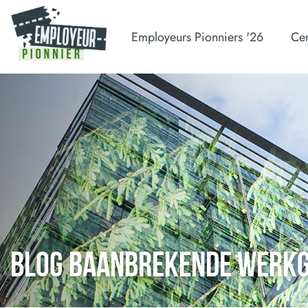
Employeurs Pionniers '26
Cer
BLOG BAANBREKENDE WERK