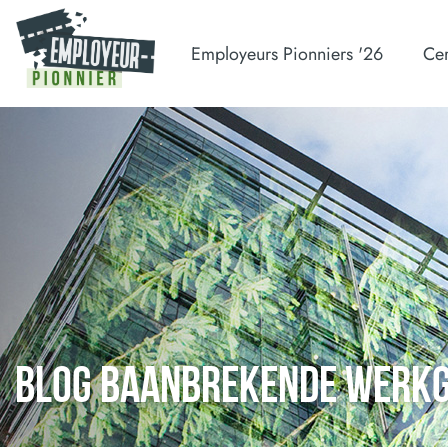
Employeurs Pionniers '26
Cer
BLOG BAANBREKENDE WERK