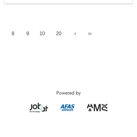
›
››
8
9
10
20
Powered by