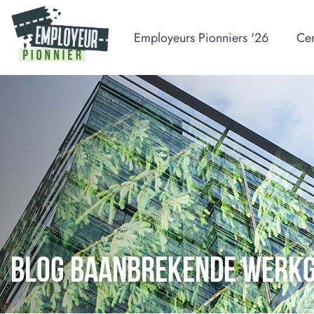
Employeurs Pionniers '26
Cer
BLOG BAANBREKENDE WERK