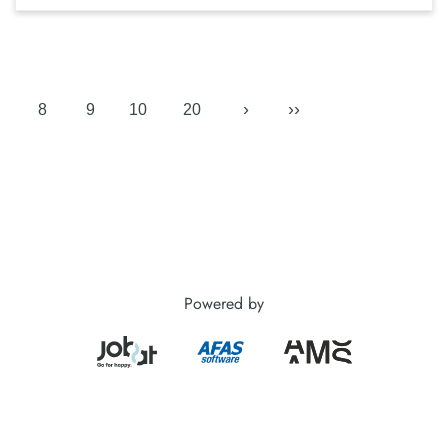
›
››
8
9
10
20
Powered by