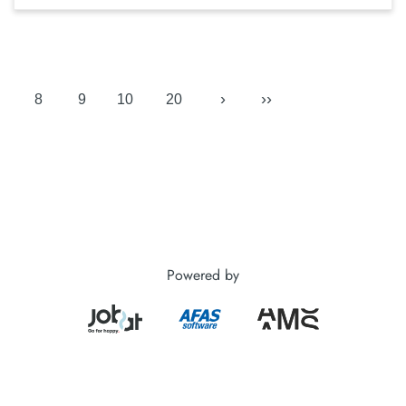
›
››
8
9
10
20
Powered by