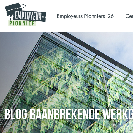
Employeurs Pionniers '26
Cer
BLOG BAANBREKENDE WERK