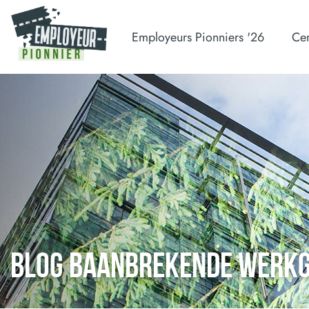
Employeurs Pionniers '26
Cer
BLOG BAANBREKENDE WERK