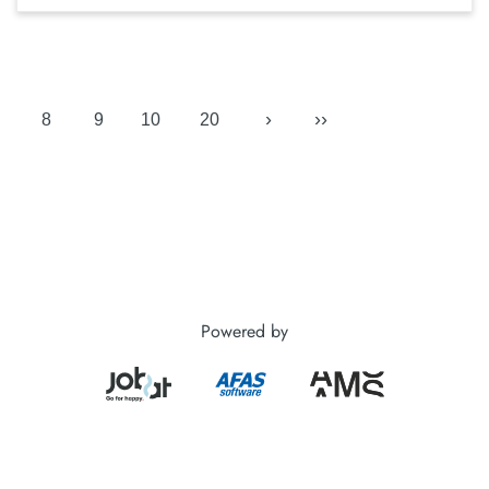
›
››
8
9
10
20
Powered by