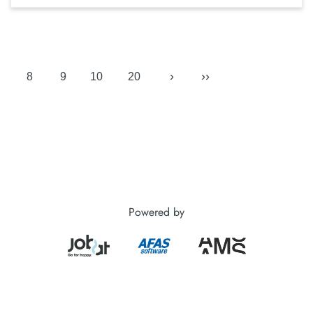
›
››
8
9
10
20
Powered by