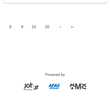
›
››
8
9
10
20
Powered by