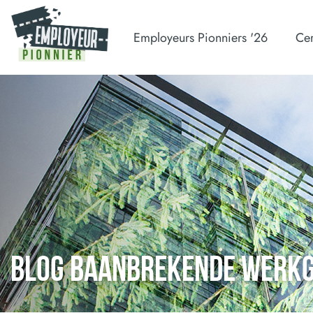
Employeurs Pionniers '26
Cer
BLOG BAANBREKENDE WERK