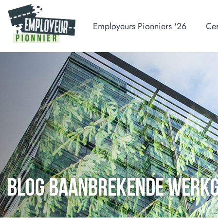
Employeurs Pionniers '26
Cer
BLOG BAANBREKENDE WERK