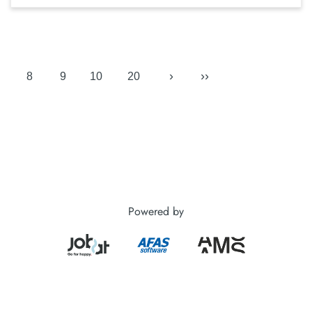
›
››
8
9
10
20
Powered by