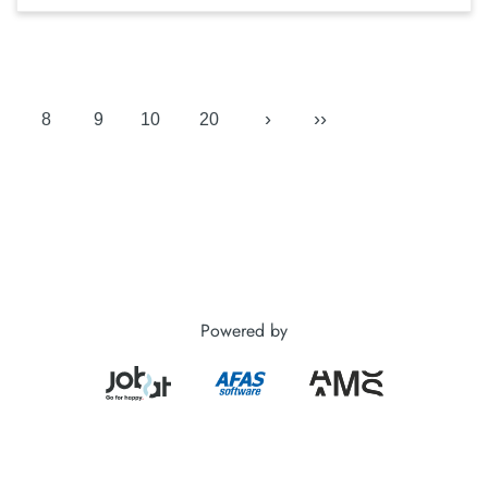
›
››
8
9
10
20
Powered by