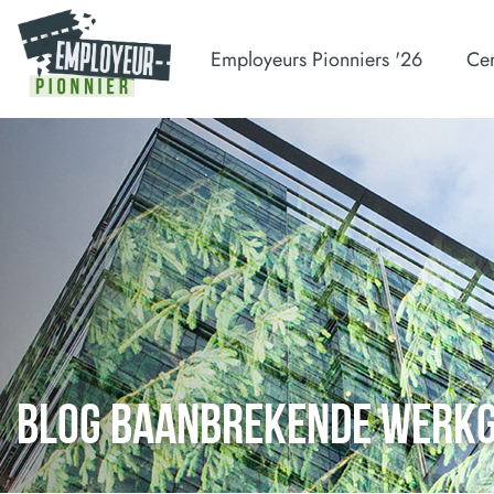
Employeurs Pionniers '26
Cer
BLOG BAANBREKENDE WERK