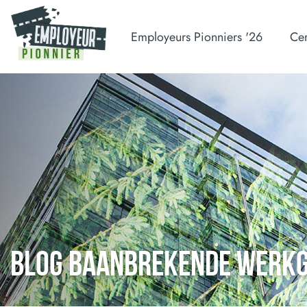
Employeurs Pionniers '26
Cer
BLOG BAANBREKENDE WERK