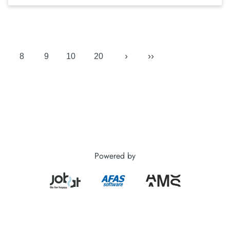
›
››
8
9
10
20
Powered by