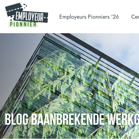
Employeurs Pionniers '26
Cer
BLOG BAANBREKENDE WERK