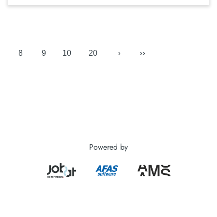
›
››
8
9
10
20
Powered by