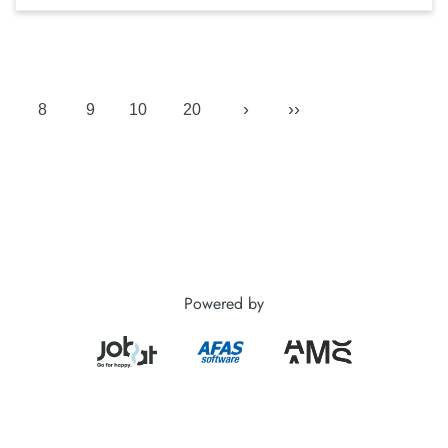
›
››
8
9
10
20
Powered by