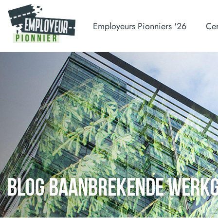
Employeurs Pionniers '26
Cer
BLOG BAANBREKENDE WERK