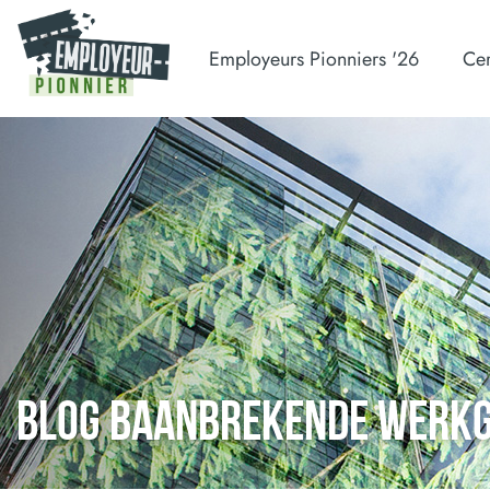
Employeurs Pionniers '26
Cer
BLOG BAANBREKENDE WERK