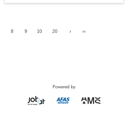
›
››
8
9
10
20
Powered by