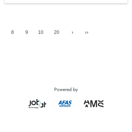
›
››
8
9
10
20
Powered by