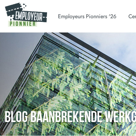
Employeurs Pionniers '26
Cer
BLOG BAANBREKENDE WERK