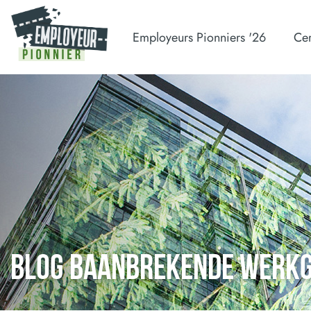
Employeurs Pionniers '26
Cer
BLOG BAANBREKENDE WERK