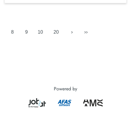
›
››
8
9
10
20
Powered by