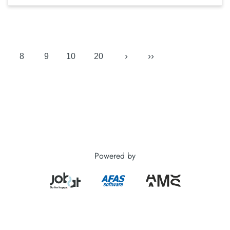
›
››
8
9
10
20
Powered by