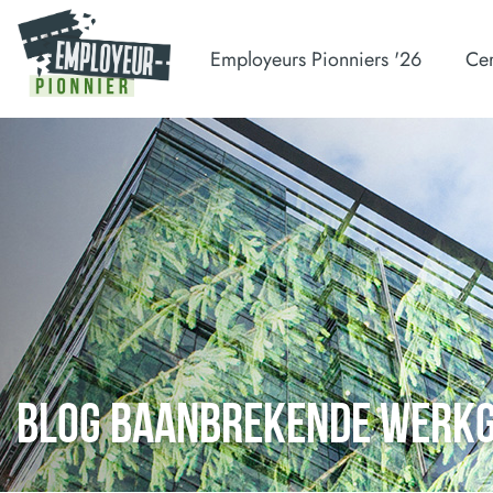
Employeurs Pionniers '26
Cer
BLOG BAANBREKENDE WERK