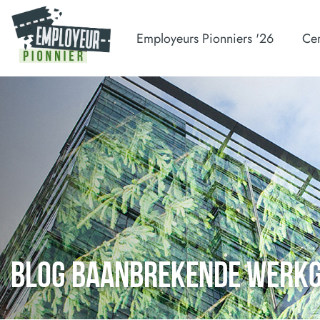
Employeurs Pionniers '26
Cer
BLOG BAANBREKENDE WERK