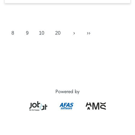
›
››
8
9
10
20
Powered by