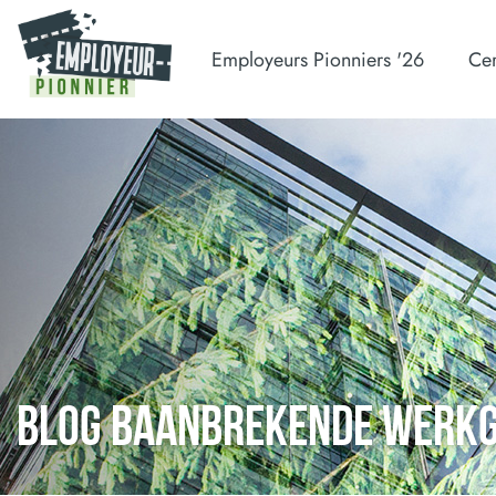
Employeurs Pionniers '26
Cer
BLOG BAANBREKENDE WERK