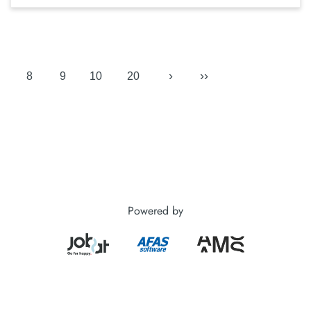
›
››
8
9
10
20
Powered by