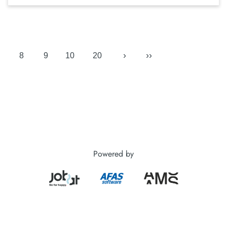
›
››
8
9
10
20
Powered by