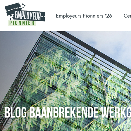
Employeurs Pionniers '26
Cer
BLOG BAANBREKENDE WERK