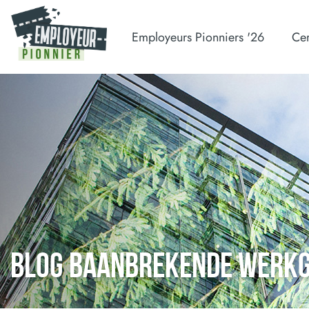
Employeurs Pionniers '26
Cer
BLOG BAANBREKENDE WERK