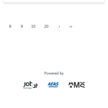
›
››
8
9
10
20
Powered by