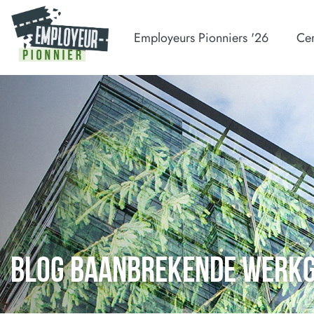
Employeurs Pionniers '26
Cer
BLOG BAANBREKENDE WERK