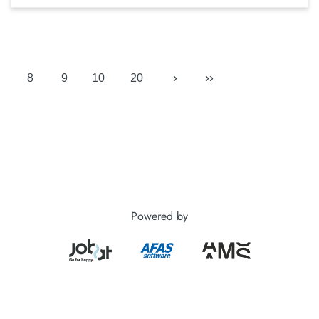
›
››
8
9
10
20
Powered by