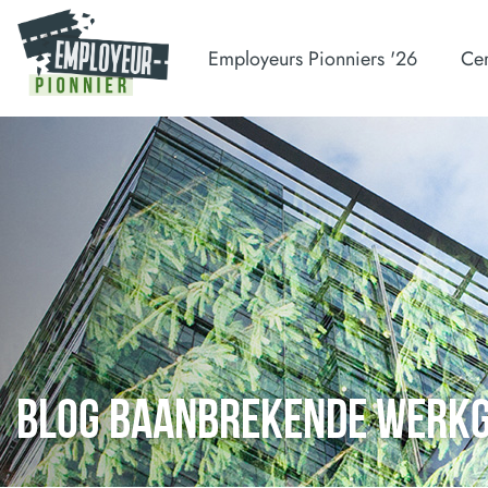
Employeurs Pionniers '26
Cer
BLOG BAANBREKENDE WERK