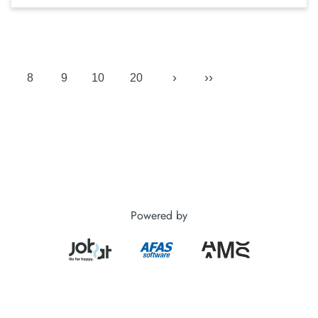
›
››
8
9
10
20
Powered by