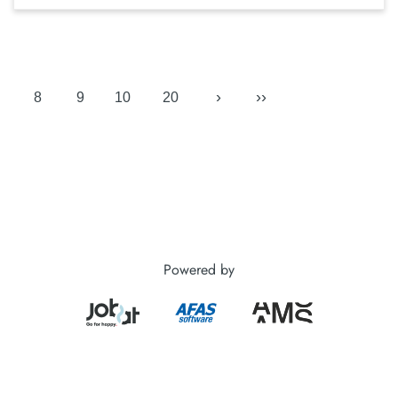
›
››
8
9
10
20
Powered by