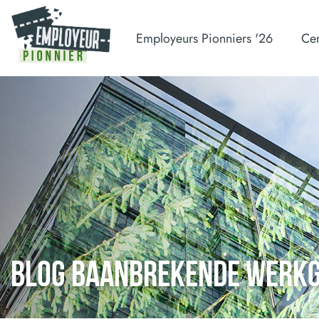
Employeurs Pionniers '26
Cer
BLOG BAANBREKENDE WERK