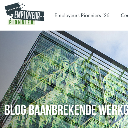
Employeurs Pionniers '26
Cer
BLOG BAANBREKENDE WERK