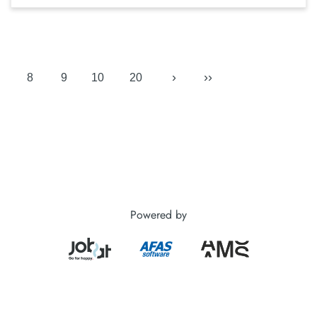
›
››
8
9
10
20
Powered by