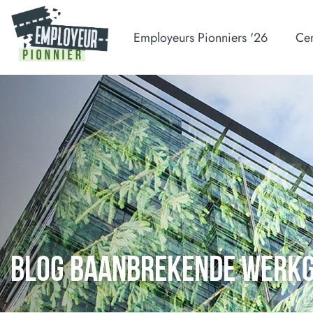
Employeurs Pionniers '26
Cer
BLOG BAANBREKENDE WERK