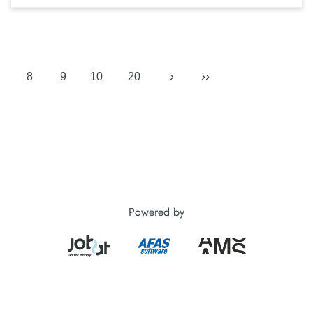
›
››
8
9
10
20
Powered by