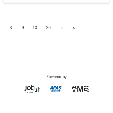
›
››
8
9
10
20
Powered by