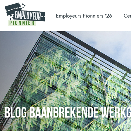
Employeurs Pionniers '26
Cer
BLOG BAANBREKENDE WERK