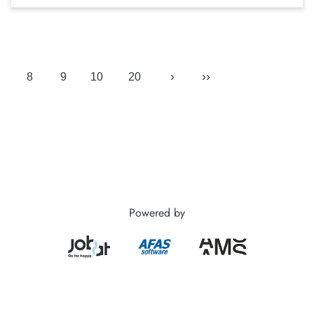
›
››
8
9
10
20
Powered by