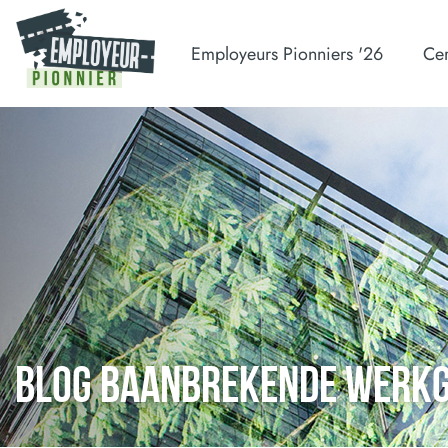
Employeurs Pionniers '26
Cer
BLOG BAANBREKENDE WERK