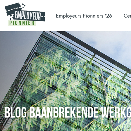
Employeurs Pionniers '26
Cer
BLOG BAANBREKENDE WERK