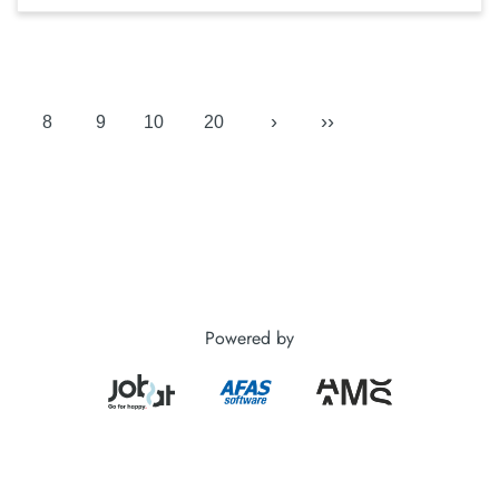
›
››
8
9
10
20
Powered by