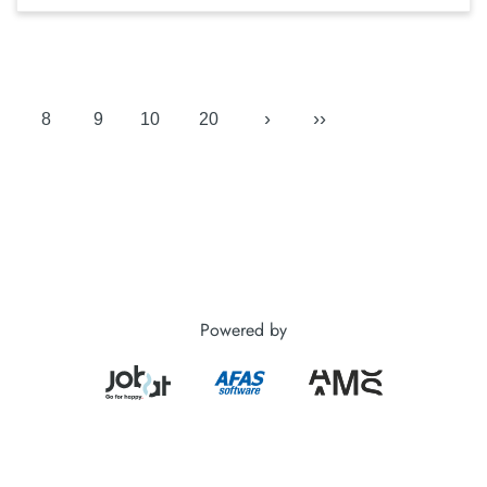
›
››
8
9
10
20
Powered by