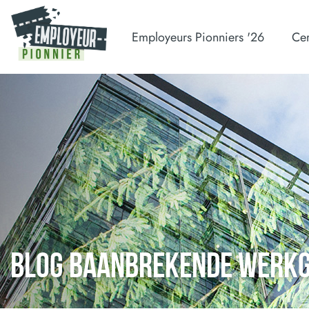
Employeurs Pionniers '26
Cer
BLOG BAANBREKENDE WERK